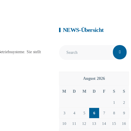
NEWS-Übersicht
triebssysteme. Sie stellt
August 2026
M
D
M
D
F
S
S
1
2
3
4
5
6
7
8
9
10
11
12
13
14
15
16