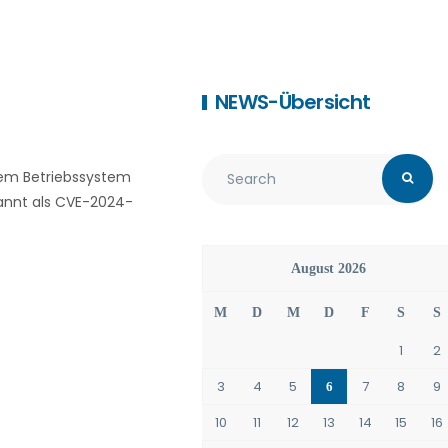
NEWS-Übersicht
dem Betriebssystem
kannt als CVE-2024-
August 2026
M
D
M
D
F
S
S
1
2
3
4
5
7
8
9
6
10
11
12
13
14
15
16