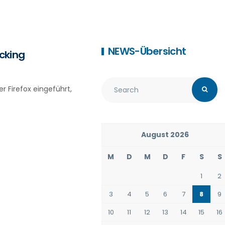
NEWS-Übersicht
cking
r Firefox eingeführt,
August 2026
M
D
M
D
F
S
S
1
2
3
4
5
6
7
8
9
10
11
12
13
14
15
16