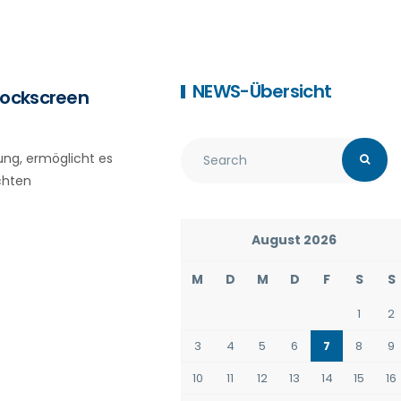
NEWS-Übersicht
Lockscreen
ung, ermöglicht es
chten
August 2026
M
D
M
D
F
S
S
1
2
3
4
5
6
7
8
9
10
11
12
13
14
15
16