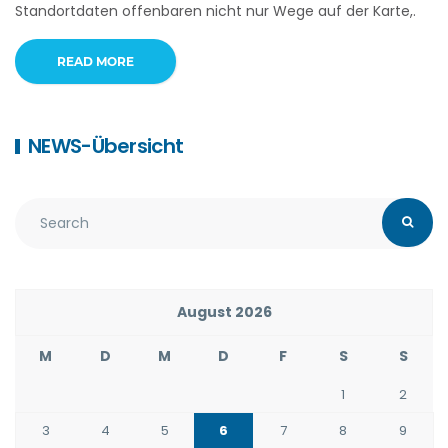
Standortdaten offenbaren nicht nur Wege auf der Karte,.
READ MORE
NEWS-Übersicht
August 2026
M
D
M
D
F
S
S
1
2
3
4
5
6
7
8
9