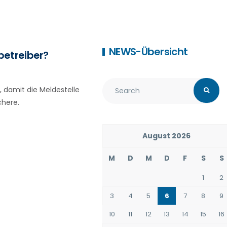
NEWS-Übersicht
betreiber?
, damit die Meldestelle
chere.
August 2026
M
D
M
D
F
S
S
1
2
3
4
5
6
7
8
9
10
11
12
13
14
15
16