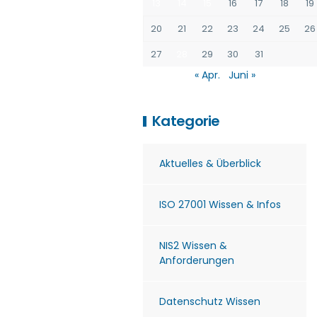
13
14
15
16
17
18
19
20
21
22
23
24
25
26
27
28
29
30
31
« Apr.
Juni »
Kategorie
Aktuelles & Überblick
ISO 27001 Wissen & Infos
NIS2 Wissen &
Anforderungen
Datenschutz Wissen