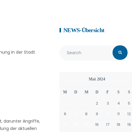
NEWS-Übersicht
ung in der Stadt.
Mai 2024
M
D
M
D
F
S
S
1
2
3
4
5
6
7
8
9
10
11
12
, darunter Angriffe,
13
14
15
16
17
18
19
llung der aktuellen