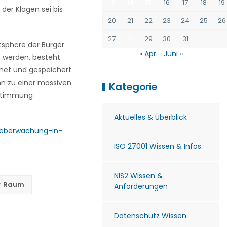
13
14
15
16
17
18
19
 der Klagen sei bis
20
21
22
23
24
25
26
27
28
29
30
31
tsphäre der Bürger
« Apr.
Juni »
t werden, besteht
hnet und gespeichert
n zu einer massiven
Kategorie
estimmung
Aktuelles & Überblick
oueberwachung-in-
ISO 27001 Wissen & Infos
NIS2 Wissen &
er Raum
Anforderungen
Datenschutz Wissen