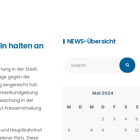
NEWS-Übersicht
n halten an
ung in der Stadt.
lage gegen die
 eingereicht hat.
 Protestkundgebung
Mai 2024
rwachung in der
M
D
M
D
F
S
S
ut Pressemitteilung
1
2
3
4
5
m und Hauptbahnhof
6
7
8
9
10
11
12
iener Platz. Diese