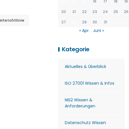
13
14
15
16
17
18
19
20
21
22
23
24
25
26
itsrichtlinie
27
28
29
30
31
« Apr.
Juni »
Kategorie
Aktuelles & Überblick
ISO 27001 Wissen & Infos
NIS2 Wissen &
Anforderungen
Datenschutz Wissen