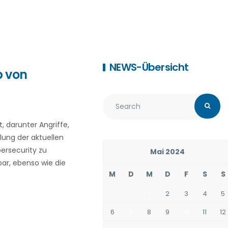
NEWS-Übersicht
p von
, darunter Angriffe,
llung der aktuellen
ersecurity zu
Mai 2024
ar, ebenso wie die
M
D
M
D
F
S
S
1
2
3
4
5
6
7
8
9
10
11
12