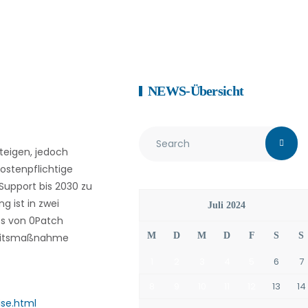
NEWS-Übersicht
steigen, jedoch
kostenpflichtige
Support bis 2030 zu
g ist in zwei
Juli 2024
es von 0Patch
M
D
M
D
F
S
S
rheitsmaßnahme
1
2
3
4
5
6
7
8
9
10
11
12
13
14
se.html