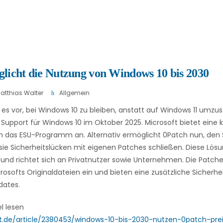
licht die Nutzung von Windows 10 bis 2030
atthias Walter
Allgemein
n es vor, bei Windows 10 zu bleiben, anstatt auf Windows 11 umzu
e Support für Windows 10 im Oktober 2025. Microsoft bietet eine 
 das ESU-Programm an. Alternativ ermöglicht 0Patch nun, den 
sie Sicherheitslücken mit eigenen Patches schließen. Diese Lösun
und richtet sich an Privatnutzer sowie Unternehmen. Die Patch
icrosofts Originaldateien ein und bieten eine zusätzliche Siche
dates.
el lesen
t.de/article/2380453/windows-10-bis-2030-nutzen-0patch-prei