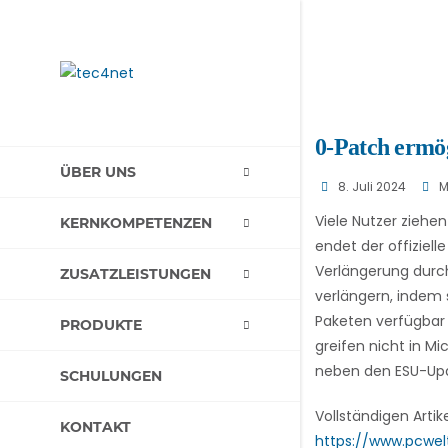
0-Patch ermög
ÜBER UNS
8. Juli 2024
M
Viele Nutzer ziehe
KERNKOMPETENZEN
endet der offiziell
Verlängerung durch
ZUSATZLEISTUNGEN
verlängern, indem 
Paketen verfügbar 
PRODUKTE
greifen nicht in M
neben den ESU-Up
SCHULUNGEN
Vollständigen Artik
KONTAKT
https://www.pcwel