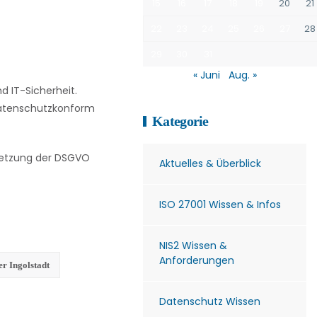
15
16
17
18
19
20
21
22
23
24
25
26
27
28
29
30
31
« Juni
Aug. »
 IT-Sicherheit.
 datenschutzkonform
Kategorie
msetzung der DSGVO
Aktuelles & Überblick
ISO 27001 Wissen & Infos
NIS2 Wissen &
Anforderungen
er Ingolstadt
Datenschutz Wissen