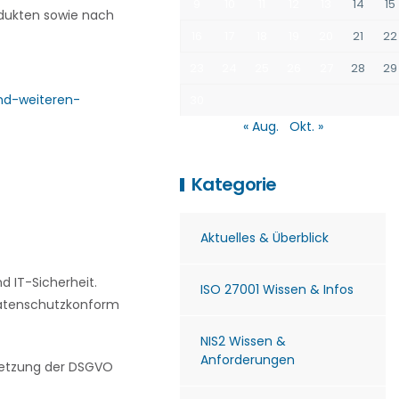
9
10
11
12
13
14
15
rodukten sowie nach
16
17
18
19
20
21
22
23
24
25
26
27
28
29
nd-weiteren-
30
« Aug.
Okt. »
Kategorie
Aktuelles & Überblick
 IT-Sicherheit.
ISO 27001 Wissen & Infos
 datenschutzkonform
NIS2 Wissen &
Anforderungen
msetzung der DSGVO