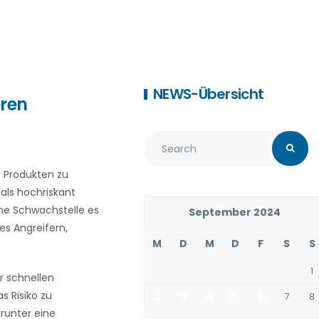
NEWS-Übersicht
eren
n Produkten zu
als hochriskant
che Schwachstelle es
September 2024
es Angreifern,
M
D
M
D
F
S
S
1
r schnellen
 Risiko zu
2
3
4
5
6
7
8
runter eine