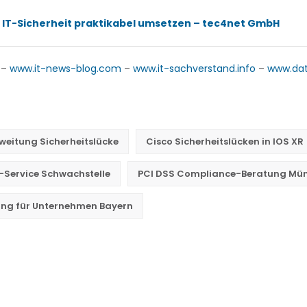
 IT-Sicherheit praktikabel umsetzen – tec4net GmbH
–
www.it-news-blog.com
–
www.it-sachverstand.info
–
www.da
weitung Sicherheitslücke
Cisco Sicherheitslücken in IOS XR
-Service Schwachstelle
PCI DSS Compliance-Beratung Mü
rung für Unternehmen Bayern