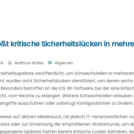
eßt kritische Sicherheitslücken in mehr
24
Matthias Walter
Allgemein
herheitsupdates veröffentlicht, um Schwachstellen in mehrere
mt wurden acht Sicherheitslücken identifiziert, von denen sechs 
Besonders betroffen ist die IOS XR-Software, bei der eine kritis
cht, root-Rechte zu erlangen. Weitere Schwachstellen erlauben 
Angriffe auszuführen oder unbefugt Konfigurationen zu ändern.
nweise auf aktiven Missbrauch, rät jedoch IT-Verantwortlichen zu
pdates oder zur Umsetzung der empfohlenen Workarounds, um das
gegangene Updates hatten bereits kritische Lücken behoben, da