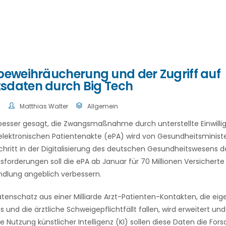
tbeweihräucherung und der Zugriff auf
sdaten durch Big Tech
4
Matthias Walter
Allgemein
 besser gesagt, die Zwangsmaßnahme durch unterstellte Einwilli
elektronischen Patientenakte (ePA) wird von Gesundheitsministe
hritt in der Digitalisierung des deutschen Gesundheitswesens dar
sforderungen soll die ePA ab Januar für 70 Millionen Versicherte
ndlung angeblich verbessern.
enschatz aus einer Milliarde Arzt-Patienten-Kontakten, die eige
 und die ärztliche Schweigepflichtfällt fallen, wird erweitert u
e Nutzung künstlicher Intelligenz (KI) sollen diese Daten die Fo