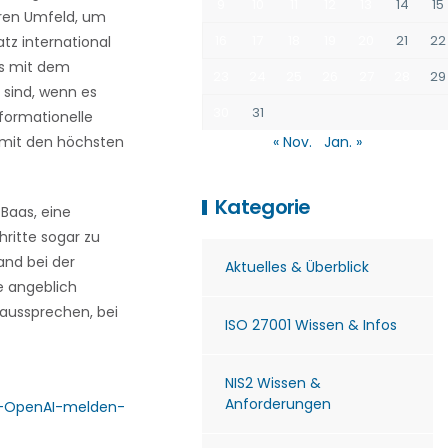
9
10
11
12
13
14
15
eren Umfeld, um
16
17
18
19
20
21
22
tz international
ts mit dem
23
24
25
26
27
28
29
 sind, wenn es
30
31
formationelle
s mit den höchsten
« Nov.
Jan. »
Kategorie
Baas, eine
hritte sogar zu
and bei der
Aktuelles & Überblick
e angeblich
 aussprechen, bei
ISO 27001 Wissen & Infos
NIS2 Wissen &
Anforderungen
d-OpenAI-melden-