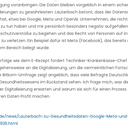
ung voranbringen. Die Daten bleiben vorgeblich in einem sich
rungen zu gewährleisten. Lauterbach betont, dass der Datensa
 hat, etwa bei Google, Meta und OpenAI. Unternehmen, die nich
zu tun haben und mir persönlich besonders negativ aufgefallen
schutzverstöße zu begehen und das Recht von Personen auf in
u verletzen. Ein Beispiel dafür ist Meta (Facebook), das bereit
em Bereich belegt wurde.
Erfolge wie dem E-Rezept fordert Techniker-Krankenkasse-Chef 
ehensweise an die Digitalisierung, um die vermeintlichen Fortsc
e Bitkom-Umfrage zeigt angeblich, dass viele Befragte Deutschl
s Gesundheitswesens im Rückstand sehen. Ich frage mich, was di
er Digitalisierung erwarten und warum sie sich für einen Prozess
ren Daten Profit machen.
e.de/news/Lauterbach-zu-Gesundheitsdaten-Google-Meta-un
9936.html