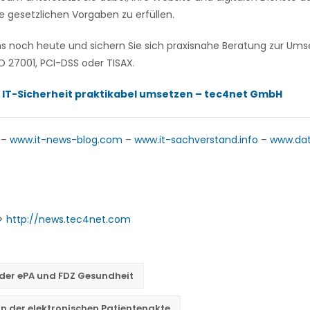
e gesetzlichen Vorgaben zu erfüllen.
ns noch heute und sichern Sie sich praxisnahe Beratung zur U
 27001, PCI-DSS oder TISAX.
 IT-Sicherheit praktikabel umsetzen – tec4net GmbH
–
www.it-news-blog.com
–
www.it-sachverstand.info
–
www.da
->
http://news.tec4net.com
 der ePA und FDZ Gesundheit
in der elektronischen Patientenakte