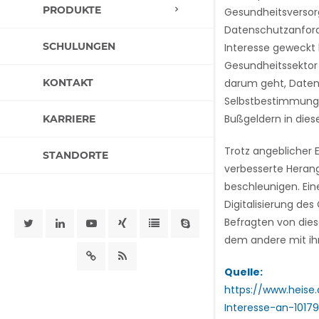
PRODUKTE
Gesundheitsversorg
Datenschutzanforde
SCHULUNGEN
Interesse geweckt
Gesundheitssektor 
KONTAKT
darum geht, Daten
Selbstbestimmung z
Bußgeldern in dies
KARRIERE
Trotz angeblicher 
STANDORTE
verbesserte Herang
beschleunigen. Ein
Digitalisierung de
Befragten von dies
dem andere mit ih
Quelle:
https://www.heis
Interesse-an-1017