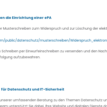
n die Einrichtung einer ePA
ser Musterschreiben zum Widerspruch und zur Löschung der elek
om/public/datenschutz/musterschreiben/Widerspruch_elektron
 Schreiben per Einwurfeinschreiben zu versenden und den Nach
folgung aufzubewahren.
n für Datenschutz und IT-Sicherheit
on unserer umfassenden Beratung zu den Themen Datenschutz und
eam unterstützt Sie dabei, Ihre Website und digitalen Dienste