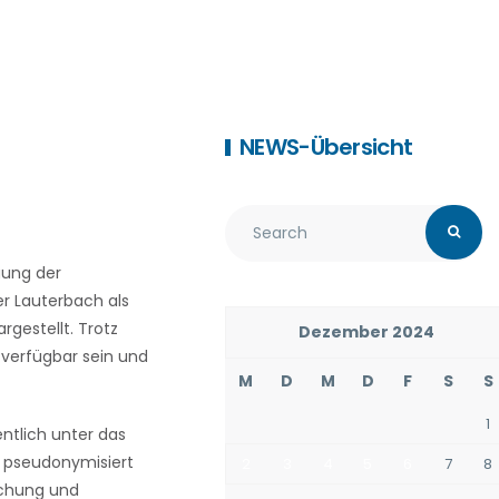
NEWS-Übersicht
gung der
r Lauterbach als
gestellt. Trotz
Dezember 2024
 verfügbar sein und
M
D
M
D
F
S
S
1
ntlich unter das
nd pseudonymisiert
2
3
4
5
6
7
8
rschung und