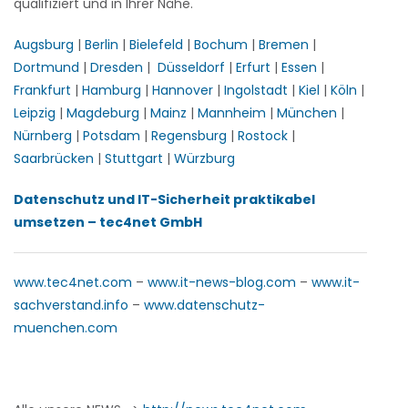
qualifiziert und in Ihrer Nähe.
Augsburg
|
Berlin
|
Bielefeld
|
Bochum
|
Bremen
|
Dortmund
|
Dresden
|
Düsseldorf
|
Erfurt
|
Essen
|
Frankfurt
|
Hamburg
|
Hannover
|
Ingolstadt
|
Kiel
|
Köln
|
Leipzig
|
Magdeburg
|
Mainz
|
Mannheim
|
München
|
Nürnberg
|
Potsdam
|
Regensburg
|
Rostock
|
Saarbrücken
|
Stuttgart
|
Würzburg
Datenschutz und IT-Sicherheit praktikabel
umsetzen – tec4net GmbH
www.tec4net.com
–
www.it-news-blog.com
–
www.it-
sachverstand.info
–
www.datenschutz-
muenchen.com