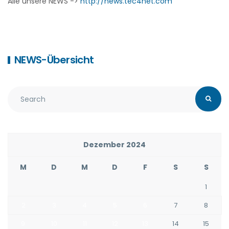
Alle unsere NEWS ->
http://news.tec4net.com
NEWS-Übersicht
Dezember 2024
M
D
M
D
F
S
S
1
2
3
4
5
6
7
8
9
10
11
12
13
14
15