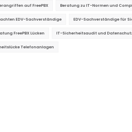
erangriffen auf FreePBX
Beratung zu IT-Normen und Comp
tachten EDV-Sachverständige
EDV-Sachverständige für Si
ratung FreePBX Lücken
IT-Sicherheitsaudit und Datenschu
heitslücke Telefonanlagen