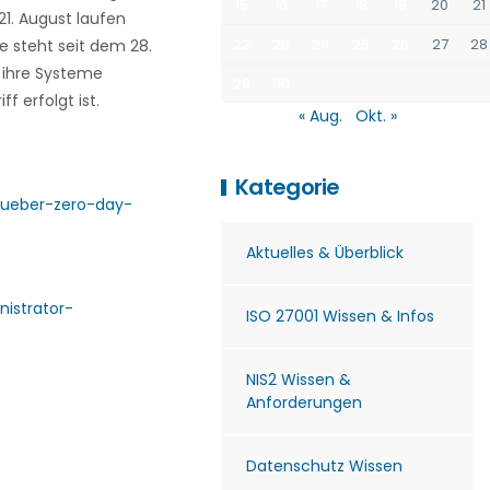
15
16
17
18
19
20
21
1. August laufen
22
23
24
25
26
27
28
te steht seit dem 28.
n ihre Systeme
29
30
f erfolgt ist.
« Aug.
Okt. »
Kategorie
-ueber-zero-day-
Aktuelles & Überblick
istrator-
ISO 27001 Wissen & Infos
NIS2 Wissen &
Anforderungen
Datenschutz Wissen