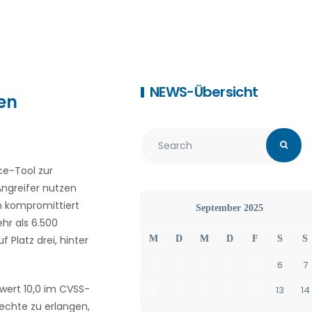
NEWS-Übersicht
en
ce-Tool zur
Angreifer nutzen
n kompromittiert
September 2025
hr als 6.500
Platz drei, hinter
M
D
M
D
F
S
S
1
2
3
4
5
6
7
twert 10,0 im CVSS-
8
9
10
11
12
13
14
rechte zu erlangen,