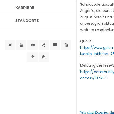
Schadcode auszufü
KARRIERE
Angriffe, die berei
August bereit und u
STANDORTE
unverzüglich aktual
Weitere Empfehlun
Quelle:
https://www.gole
luecke-infiltriert
Meldung der FreeP
https://community
access/107203
Wir sind Experten fü