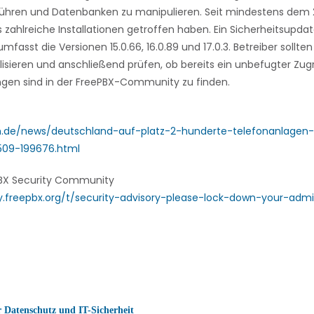
hren und Datenbanken zu manipulieren. Seit mindestens dem 2
ts zahlreiche Installationen getroffen haben. Ein Sicherheitsupda
mfasst die Versionen 15.0.66, 16.0.89 und 17.0.3. Betreiber sollte
isieren und anschließend prüfen, ob bereits ein unbefugter Zugrif
gen sind in der FreePBX-Community zu finden.
m.de/news/deutschland-auf-platz-2-hunderte-telefonanlagen
-2509-199676.html
BX Security Community
.freepbx.org/t/security-advisory-please-lock-down-your-admin
r Datenschutz und IT-Sicherheit