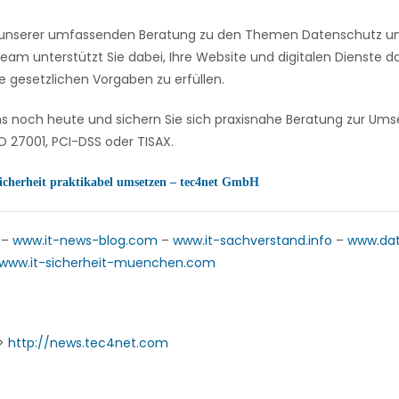
on unserer umfassenden Beratung zu den Themen Datenschutz und
eam unterstützt Sie dabei, Ihre Website und digitalen Dienste
e gesetzlichen Vorgaben zu erfüllen.
ns noch heute und sichern Sie sich praxisnahe Beratung zur U
 27001, PCI-DSS oder TISAX.
icherheit praktikabel umsetzen – tec4net GmbH
–
www.it-news-blog.com
–
www.it-sachverstand.info
–
www.da
www.it-sicherheit-muenchen.com
->
http://news.tec4net.com