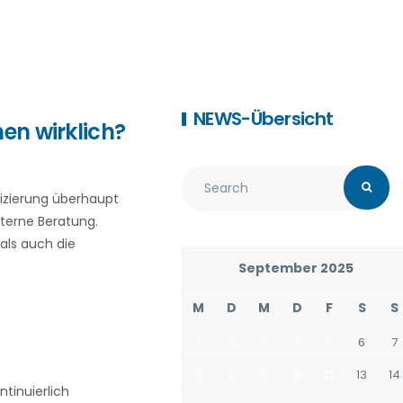
NEWS-Übersicht
en wirklich?
fizierung überhaupt
xterne Beratung.
als auch die
September 2025
M
D
M
D
F
S
S
1
2
3
4
5
6
7
8
9
10
11
12
13
14
tinuierlich