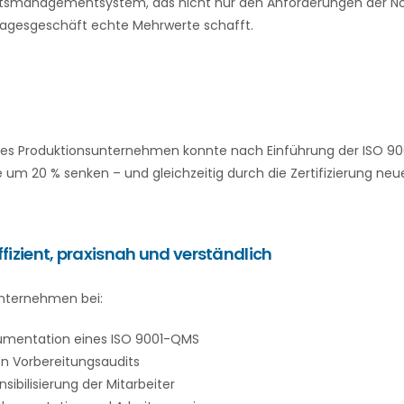
ätsmanagementsystem, das nicht nur den Anforderungen der No
agesgeschäft echte Mehrwerte schafft.
hes Produktionsunternehmen konnte nach Einführung der ISO 90
um 20 % senken – und gleichzeitig durch die Zertifizierung ne
Effizient, praxisnah und verständlich
Unternehmen bei:
umentation eines ISO 9001-QMS
n Vorbereitungsaudits
ibilisierung der Mitarbeiter