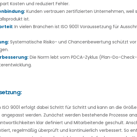
part Kosten und reduziert Fehler.
enbindung:
Kunden vertrauen zertifizierten Unternehmen, weil s
llsprodukt ist.
rteil:
In vielen Branchen ist ISO 9001 Voraussetzung für Aussc
ung:
Systematische Risiko- und Chancenbewertung schützt vor 
gen.
erbesserung:
Die Norm lebt vom PDCA-Zyklus (Plan-Do-Check-A
terentwicklung.
setzung:
ISO 9001 erfolgt dabei Schritt für Schritt und kann an die Größ
angepasst werden. Zunächst werden bestehende Prozesse anal
ntwortlichkeiten klar definiert und Mitarbeitende geschult. Ans
iert, regelmäßig überprüft und kontinuierlich verbessert. So en