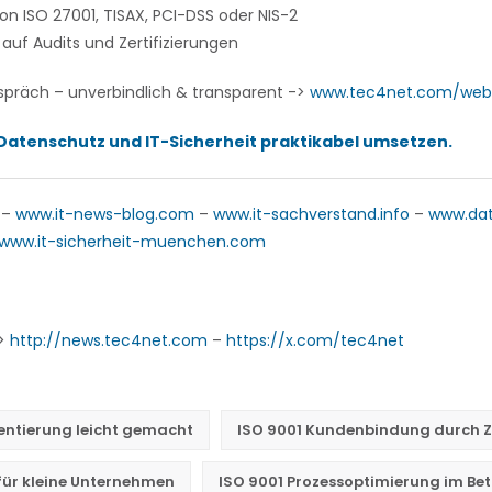
n ISO 27001, TISAX, PCI-DSS oder NIS-2
auf Audits und Zertifizierungen
spräch – unverbindlich & transparent ->
www.tec4net.com/web
atenschutz und IT-Sicherheit praktikabel umsetzen.
–
www.it-news-blog.com
–
www.it-sachverstand.info
–
www.da
www.it-sicherheit-muenchen.com
->
http://news.tec4net.com
–
https://x.com/tec4net
entierung leicht gemacht
ISO 9001 Kundenbindung durch Zer
für kleine Unternehmen
ISO 9001 Prozessoptimierung im Bet