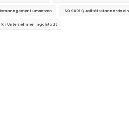
tätsmanagement umsetzen
ISO 9001 Qualitätsstandards ei
e für Unternehmen Ingolstadt