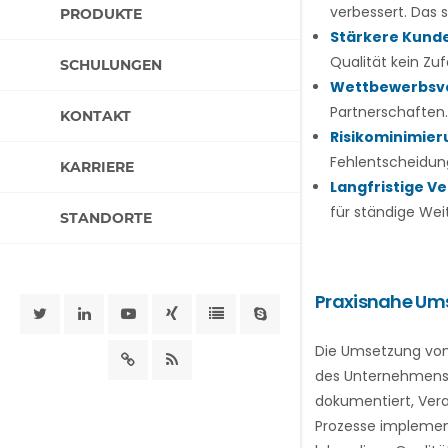
verbessert. Das s
PRODUKTE
Stärkere Kund
Qualität kein Zufa
SCHULUNGEN
Wettbewerbsvo
Partnerschaften.
KONTAKT
Risikominimier
Fehlentscheidun
KARRIERE
Langfristige V
für ständige Wei
STANDORTE
Praxisnahe Um
Die Umsetzung von 
des Unternehmens 
dokumentiert, Vera
Prozesse implement