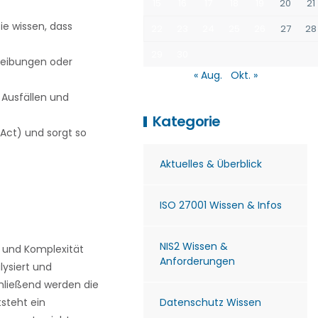
15
16
17
18
19
20
21
ie wissen, dass
22
23
24
25
26
27
28
29
30
hreibungen oder
« Aug.
Okt. »
Ausfällen und
Kategorie
ct) und sorgt so
Aktuelles & Überblick
ISO 27001 Wissen & Infos
NIS2 Wissen &
e und Komplexität
Anforderungen
ysiert und
chließend werden die
tsteht ein
Datenschutz Wissen