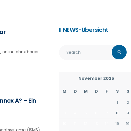
NEWS-Übersicht
ar
, online abrufbares
November 2025
M
D
M
D
F
S
S
nnex A? – Ein
1
2
3
4
5
6
7
8
9
10
11
12
13
14
15
16
ementsysteme (ISMS).