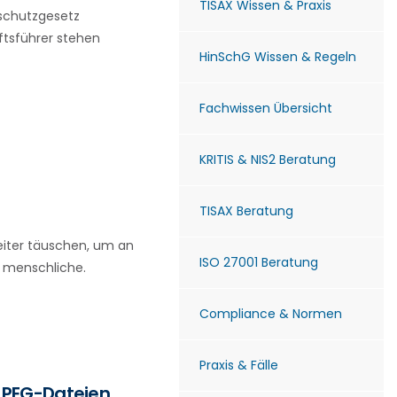
TISAX Wissen & Praxis
schutzgesetz
ftsführer stehen
HinSchG Wissen & Regeln
Fachwissen Übersicht
KRITIS & NIS2 Beratung
TISAX Beratung
eiter täuschen, um an
ISO 27001 Beratung
f menschliche.
Compliance & Normen
Praxis & Fälle
JPEG-Dateien