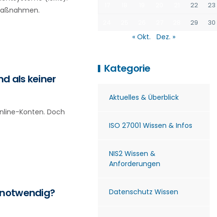
17
18
19
20
21
22
23
llmaßnahmen.
24
25
26
27
28
29
30
« Okt.
Dez. »
Kategorie
d als keiner
Aktuelles & Überblick
nline-Konten. Doch
ISO 27001 Wissen & Infos
NIS2 Wissen &
Anforderungen
e notwendig?
Datenschutz Wissen