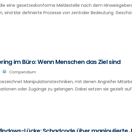
die eine gesetzeskonforme Meldestelle nach dem Hinweisgeber
, sind klar definierte Prozesse von zentraler Bedeutung. Geschä
ering im Büro: Wenn Menschen das Ziel sind
Compendium
 bezeichnet Manipulationstechniken, mit denen Angreifer Mitarb
mationen oder Zugänge zu gelangen. Dabei setzen sie gezielt au
Windows-Lücke: Schadcode über manipulierte 