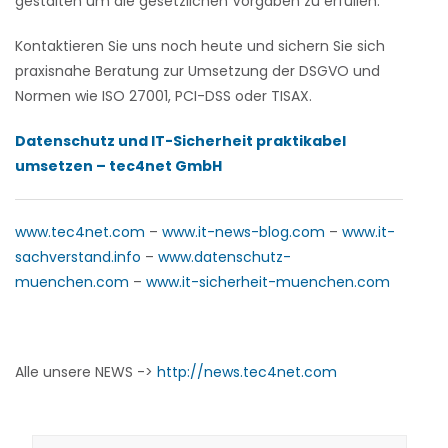
gestalten um die gesetzlichen Vorgaben zu erfüllen.
Kontaktieren Sie uns noch heute und sichern Sie sich
praxisnahe Beratung zur Umsetzung der DSGVO und
Normen wie ISO 27001, PCI-DSS oder TISAX.
Datenschutz und IT-Sicherheit praktikabel
umsetzen – tec4net GmbH
www.tec4net.com
–
www.it-news-blog.com
–
www.it-
sachverstand.info
–
www.datenschutz-
muenchen.com
–
www.it-sicherheit-muenchen.com
Alle unsere NEWS ->
http://news.tec4net.com