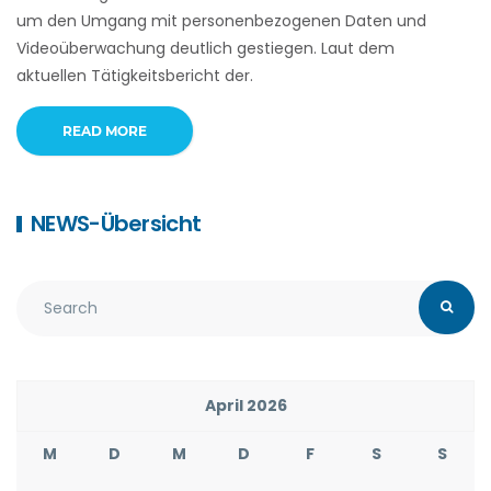
um den Umgang mit personenbezogenen Daten und
Videoüberwachung deutlich gestiegen. Laut dem
aktuellen Tätigkeitsbericht der.
READ MORE
NEWS-Übersicht
April 2026
M
D
M
D
F
S
S