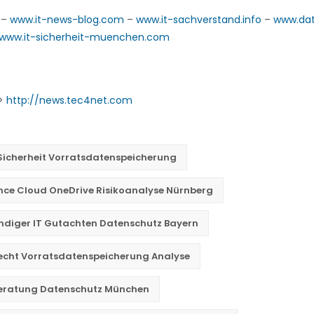
–
www.it-news-blog.com
–
www.it-sachverstand.info
–
www.da
www.it-sicherheit-muenchen.com
->
http://news.tec4net.com
Sicherheit Vorratsdatenspeicherung
e Cloud OneDrive Risikoanalyse Nürnberg
diger IT Gutachten Datenschutz Bayern
echt Vorratsdatenspeicherung Analyse
Beratung Datenschutz München