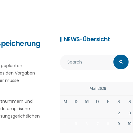
NEWS-Übersicht
speicherung
 geplanten
dies den Vorgaben
ser müsse
Mai 2026
Portnummern und
M
D
M
D
F
S
S
ende empirische
1
2
3
ssungsgerichtlichen
4
5
6
7
8
9
10