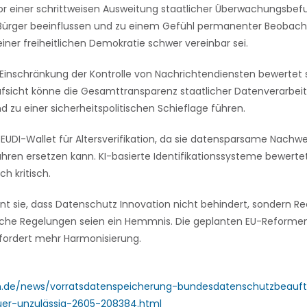
r einer schrittweisen Ausweitung staatlicher Überwachungsbefu
 Bürger beeinflussen und zu einem Gefühl permanenter Beobach
einer freiheitlichen Demokratie schwer vereinbar sei.
Einschränkung der Kontrolle von Nachrichtendiensten bewertet sie
ufsicht könne die Gesamttransparenz staatlicher Datenverarbei
d zu einer sicherheitspolitischen Schieflage führen.
ie EUDI-Wallet für Altersverifikation, da sie datensparsame Nach
hren ersetzen kann. KI-basierte Identifikationssysteme bewerte
h kritisch.
nt sie, dass Datenschutz Innovation nicht behindert, sondern Re
liche Regelungen seien ein Hemmnis. Die geplanten EU-Reformen kr
fordert mehr Harmonisierung.
m.de/news/vorratsdatenspeicherung-bundesdatenschutzbeauft
uer-unzulässig-2605-208384.html