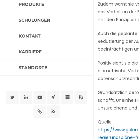
Zudem warnt sie vo
PRODUKTE
das Verhalten der
mit den Prinzipien 
SCHULUNGEN
Auch die geplante 
KONTAKT
Reduzierung der A
beeinträchtigen un
KARRIERE
Positiv sieht sie d
STANDORTE
biometrische Verfa
datenschutzrechtlic
Grundsätzlich beto
schafft. Uneinheit
unzureichend und 
Quelle:
https://www.gole
regierungspläne-f