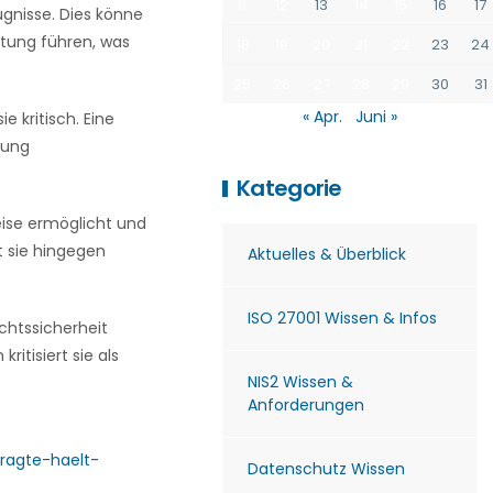
11
12
13
14
15
16
17
gnisse. Dies könne
tung führen, was
18
19
20
21
22
23
24
25
26
27
28
29
30
31
« Apr.
Juni »
 kritisch. Eine
tung
Kategorie
weise ermöglicht und
t sie hingegen
Aktuelles & Überblick
ISO 27001 Wissen & Infos
chtssicherheit
itisiert sie als
NIS2 Wissen &
Anforderungen
ragte-haelt-
Datenschutz Wissen