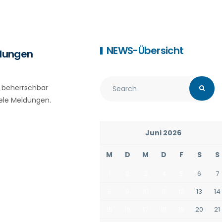
NEWS-Übersicht
ldungen
h beherrschbar
iele Meldungen.
Juni 2026
M
D
M
D
F
S
S
1
2
3
4
5
6
7
8
9
10
11
12
13
14
15
16
17
18
19
20
21