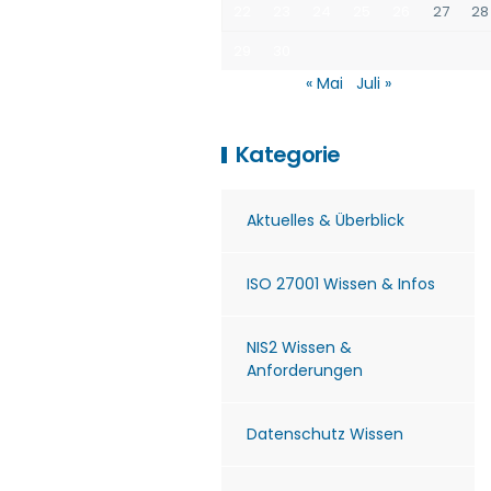
22
23
24
25
26
27
28
29
30
« Mai
Juli »
Kategorie
Aktuelles & Überblick
ISO 27001 Wissen & Infos
NIS2 Wissen &
Anforderungen
Datenschutz Wissen