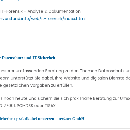
 IT-Forensik – Analyse & Dokumentation
hverstand.info/web/it-forensik/index.html
r Datenschutz und IT-Sicherheit
on unserer umfassenden Beratung zu den Themen Datenschutz und
eam unterstützt Sie dabei, Ihre Website und digitalen Dienste
e gesetzlichen Vorgaben zu erfüllen.
ns noch heute und sichern Sie sich praxisnahe Beratung zur U
 27001, PCI-DSS oder TISAX.
icherheit praktikabel umsetzen – tec4net GmbH