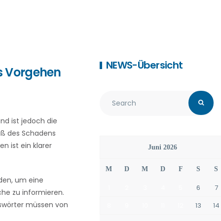
NEWS-Übersicht
s Vorgehen
end ist jedoch die
maß des Schadens
 ist ein klarer
Juni 2026
M
D
M
D
F
S
S
den, um eine
1
2
3
4
5
6
7
che zu informieren.
sswörter müssen von
8
9
10
11
12
13
14