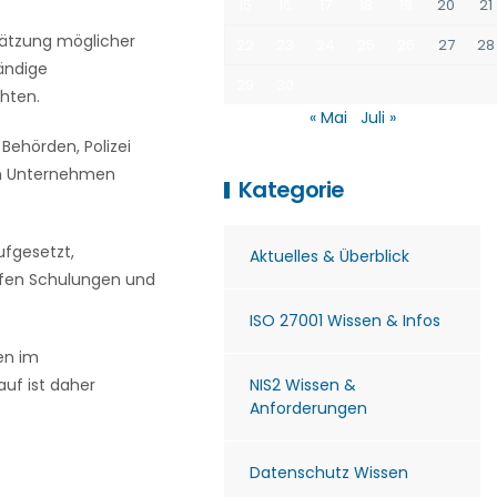
15
16
17
18
19
20
21
chätzung möglicher
22
23
24
25
26
27
28
ändige
29
30
chten.
« Mai
Juli »
Behörden, Polizei
ten Unternehmen
Kategorie
fgesetzt,
Aktuelles & Überblick
lfen Schulungen und
ISO 27001 Wissen & Infos
en im
auf ist daher
NIS2 Wissen &
Anforderungen
Datenschutz Wissen