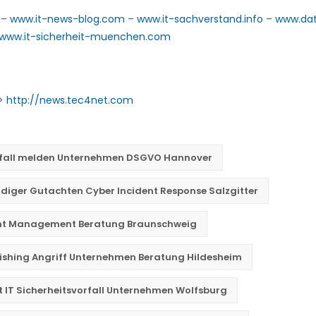
–
www.it-news-blog.com
–
www.it-sachverstand.info
–
www.da
www.it-sicherheit-muenchen.com
->
http://news.tec4net.com
rfall melden Unternehmen DSGVO Hannover
diger Gutachten Cyber Incident Response Salzgitter
ent Management Beratung Braunschweig
hishing Angriff Unternehmen Beratung Hildesheim
t IT Sicherheitsvorfall Unternehmen Wolfsburg