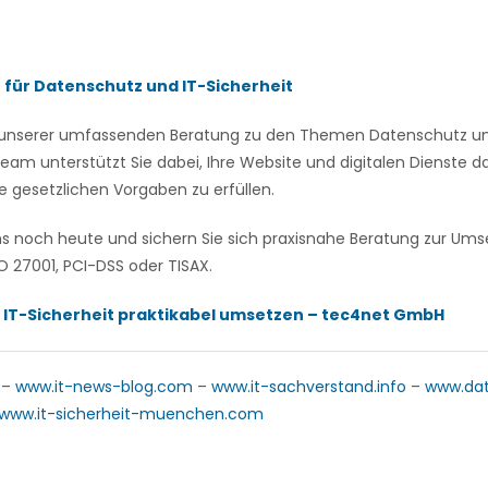
n für Datenschutz und IT-Sicherheit
on unserer umfassenden Beratung zu den Themen Datenschutz und
eam unterstützt Sie dabei, Ihre Website und digitalen Dienste
e gesetzlichen Vorgaben zu erfüllen.
ns noch heute und sichern Sie sich praxisnahe Beratung zur U
 27001, PCI-DSS oder TISAX.
 IT-Sicherheit praktikabel umsetzen – tec4net GmbH
–
www.it-news-blog.com
–
www.it-sachverstand.info
–
www.da
www.it-sicherheit-muenchen.com