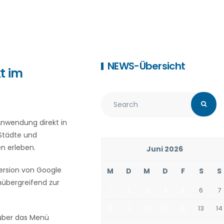
NEWS-Übersicht
t im
Anwendung direkt in
 Städte und
n erleben.
Juni 2026
Version von Google
M
D
M
D
F
S
S
mübergreifend zur
1
2
3
4
5
6
7
8
9
10
11
12
13
14
 über das Menü