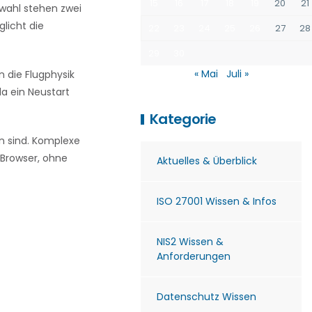
15
16
17
18
19
20
21
swahl stehen zwei
glicht die
22
23
24
25
26
27
28
29
30
« Mai
Juli »
n die Flugphysik
da ein Neustart
Kategorie
en sind. Komplexe
 Browser, ohne
Aktuelles & Überblick
ISO 27001 Wissen & Infos
NIS2 Wissen &
Anforderungen
Datenschutz Wissen