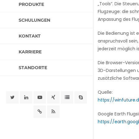
„Tools“. Die Steue
PRODUKTE
Flugzeuge: die schn
Anpassung des Fl
SCHULUNGEN
Die Bedienung ist 
KONTAKT
anspruchsvoll sein
jederzeit möglich is
KARRIERE
Die Browser-Versio
STANDORTE
3D-Darstellungen u
zusätzliche Softwar
Quelle:
https://winfuture.
Google Earth Flugs
https://earth.goo