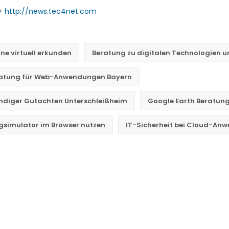
->
http://news.tec4net.com
ine virtuell erkunden
Beratung zu digitalen Technologien 
ratung für Web-Anwendungen Bayern
diger Gutachten Unterschleißheim
Google Earth Beratung 
gsimulator im Browser nutzen
IT-Sicherheit bei Cloud-A