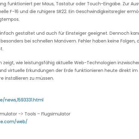
rung funktioniert per Maus, Tastatur oder Touch-Eingabe. Zur Au
elle F-16 und die ruhigere SR22. Ein Geschwindigkeitsregler ermö
ugtempos.
einfach gestaltet und auch für Einsteiger geeignet. Dennoch kan
, besonders bei schnellen Manövern. Fehler haben keine Folgen, 
t.
n zeigt, wie leistungsfähig aktuelle Web-Technologien inzwisch
nd virtuelle Erkundungen der Erde funktionieren heute direkt im
e installieren zu müssen.
de/news,1593331.html
imulator -> Tools – Flugsimulator
gle.com/web/