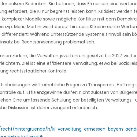
tler äußern Bedenken. Sie betonen, dass Ermessen eine werten
ung erfordert, die KI nur begrenzt leisten kann. Kritisiert werden 
it komplexer Modelle sowie mögliche Konflikte mit dem Demokra
inzip. Mario Martini weist darauf hin, dass KI keine echte Wert
 differenziert: Während unterstützende Systeme sinnvoll sein kö
Einsatz bei Rechtsanwendung problematisch.
lanen zudem, die Verwaltungsverfahrensgesetze bis 2027 weite
leichtern. Ziel ist eine effizientere Verwaltung, etwa bei Sozialle
ung rechtsstaatlicher Kontrolle.
ntscheidungen wirft erhebliche Fragen zu Transparenz, Haftung
Kontrolle auf. Effizienzgewinne dürfen nicht zulasten von Bürger
gehen. Eine umfassende Schulung der beteiligten Verwaltungs- 
che Diskussion ist daher zwingend erforderlich.
e/recht/hintergruende/h/ki-verwaltung-ermessen-bayern-aend
und-kontrolle-kritik