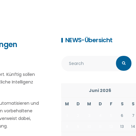
NEWS-Übersicht
ungen
t. Künftig sollen
che Intelligenz
Juni 2026
automatisieren und
M
D
M
D
F
S
S
en vorbehaltene
1
2
3
4
5
6
7
verweist dabei,
ung.
8
9
10
11
12
13
14