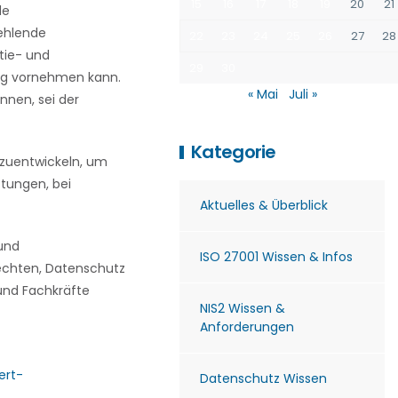
15
16
17
18
19
20
21
de
fehlende
22
23
24
25
26
27
28
tie- und
29
30
ung vornehmen kann.
« Mai
Juli »
nnen, sei der
Kategorie
rzuentwickeln, um
istungen, bei
Aktuelles & Überblick
 und
ISO 27001 Wissen & Infos
rechten, Datenschutz
und Fachkräfte
NIS2 Wissen &
Anforderungen
ert-
Datenschutz Wissen