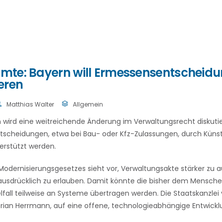
eamte: Bayern will Ermessensentscheid
eren
Matthias Walter
Allgemein
n wird eine weitreichende Änderung im Verwaltungsrecht diskutier
cheidungen, etwa bei Bau- oder Kfz-Zulassungen, durch Künstli
erstützt werden.
 Modernisierungsgesetzes sieht vor, Verwaltungsakte stärker zu 
 ausdrücklich zu erlauben. Damit könnte die bisher dem Mensch
fall teilweise an Systeme übertragen werden. Die Staatskanzlei 
orian Herrmann, auf eine offene, technologieabhängige Entwickl