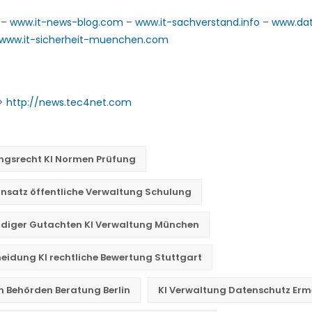
–
www.it-news-blog.com
–
www.it-sachverstand.info
–
www.da
www.it-sicherheit-muenchen.com
->
http://news.tec4net.com
ngsrecht KI Normen Prüfung
insatz öffentliche Verwaltung Schulung
diger Gutachten KI Verwaltung München
eidung KI rechtliche Bewertung Stuttgart
in Behörden Beratung Berlin
KI Verwaltung Datenschutz Er