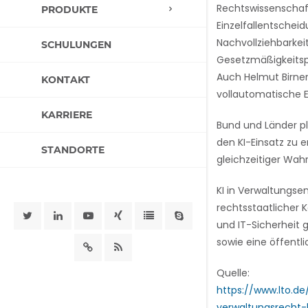
Rechtswissenschaf
PRODUKTE
Einzelfallentscheid
Nachvollziehbarke
SCHULUNGEN
Gesetzmäßigkeitspr
Auch Helmut Birner
KONTAKT
vollautomatische 
KARRIERE
Bund und Länder p
den KI-Einsatz zu er
STANDORTE
gleichzeitiger Wahr
KI in Verwaltungse
rechtsstaatlicher 
und IT-Sicherheit 
sowie eine öffentli
Quelle:
https://www.lto.d
verwaltungsrecht-b