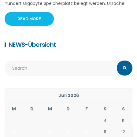
hundert Gigabyte Speicherplatz belegt werden. Ursache.
READ MORE
NEWS-Übersicht
Juli 2026
M
D
M
D
F
S
S
1
2
3
4
5
6
7
8
9
10
11
12