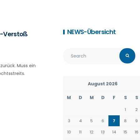
NEWS-Übersicht
O-Verstoß
zurück. Muss ein
htsstreits.
August 2026
M
D
M
D
F
S
S
1
2
3
4
5
6
7
8
9
10
11
12
13
14
15
16