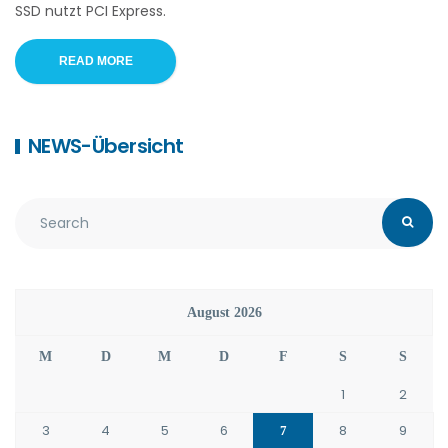
SSD nutzt PCI Express.
READ MORE
NEWS-Übersicht
August 2026
M
D
M
D
F
S
S
1
2
3
4
5
6
8
9
7