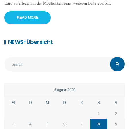
Euro auferlegt, mit der Möglichkeit einer weiteren Buße von 5,1.
READ MORE
NEWS-Übersicht
August 2026
M
D
M
D
F
S
S
1
2
3
4
5
6
7
8
9