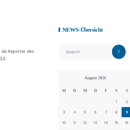
NEWS-Übersicht
 als Reporter des
3,6.
August 2026
M
D
M
D
F
S
S
1
2
3
4
5
6
7
8
9
10
11
12
13
14
15
16