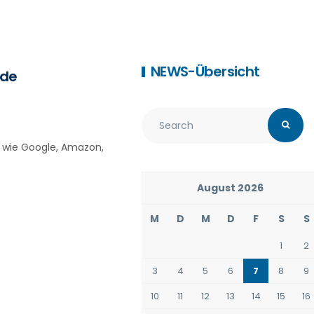
NEWS-Übersicht
nde
r wie Google, Amazon,
August 2026
M
D
M
D
F
S
S
1
2
3
4
5
6
7
8
9
10
11
12
13
14
15
16