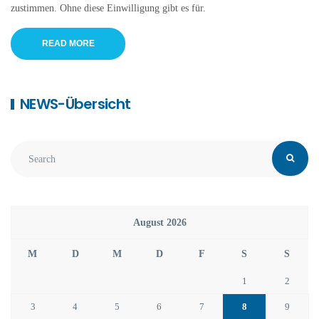
zustimmen. Ohne diese Einwilligung gibt es für.
READ MORE
NEWS-Übersicht
August 2026
M
D
M
D
F
S
S
1
2
3
4
5
6
7
8
9