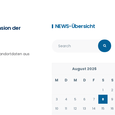
NEWS-Übersicht
sion der
Standortdaten aus
August 2026
M
D
M
D
F
S
S
1
2
3
4
5
6
7
8
9
10
11
12
13
14
15
16