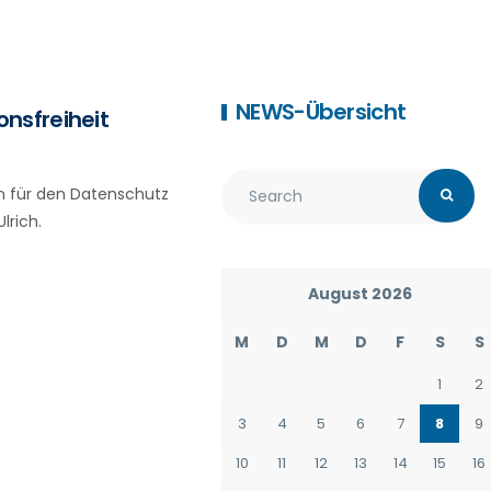
NEWS-Übersicht
nsfreiheit
n für den Datenschutz
lrich.
August 2026
M
D
M
D
F
S
S
1
2
3
4
5
6
7
8
9
10
11
12
13
14
15
16