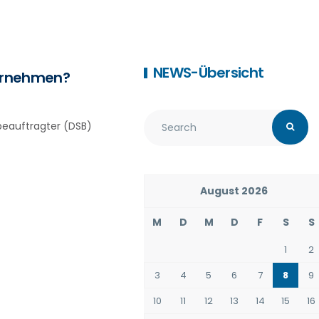
NEWS-Übersicht
ternehmen?
eauftragter (DSB)
August 2026
M
D
M
D
F
S
S
1
2
3
4
5
6
7
8
9
10
11
12
13
14
15
16