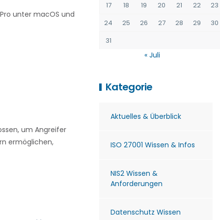
17
18
19
20
21
22
23
e Pro unter macOS und
24
25
26
27
28
29
30
31
« Juli
Kategorie
Aktuelles & Überblick
ossen, um Angreifer
ern ermöglichen,
ISO 27001 Wissen & Infos
NIS2 Wissen &
Anforderungen
Datenschutz Wissen