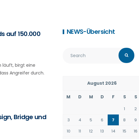
NEWS-Übersicht
ds auf 150.000
läuft, birgt eine
dass Angreifer durch.
August 2026
M
D
M
D
F
S
S
1
2
ign, Bridge und
3
4
5
6
7
8
9
10
11
12
13
14
15
16