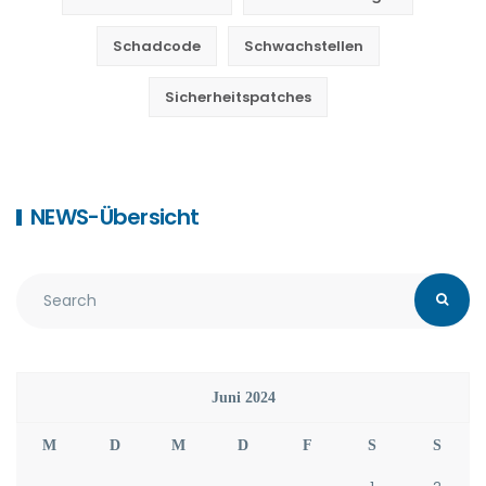
Schadcode
Schwachstellen
Sicherheitspatches
NEWS-Übersicht
Juni 2024
M
D
M
D
F
S
S