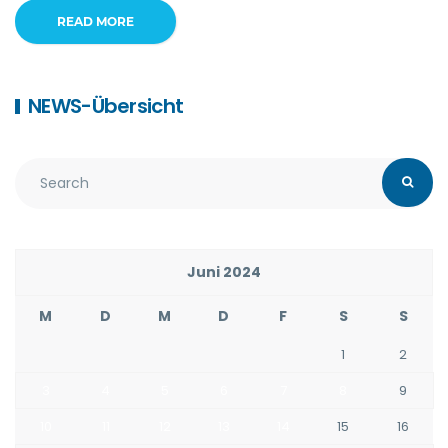
READ MORE
NEWS-Übersicht
Juni 2024
M
D
M
D
F
S
S
1
2
3
4
5
6
7
8
9
10
11
12
13
14
15
16