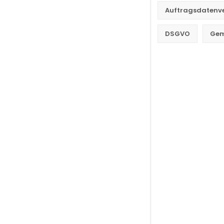
Auftragsdatenv
DSGVO
Gem