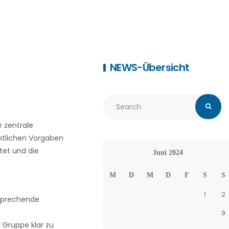
NEWS-Übersicht
 zentrale
htlichen Vorgaben
tet und die
Juni 2024
M
D
M
D
F
S
S
1
2
tsprechende
3
4
5
6
7
8
9
 Gruppe klar zu