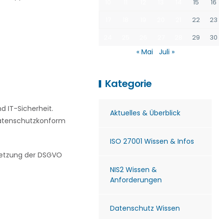
10
11
12
13
14
15
16
17
18
19
20
21
22
23
24
25
26
27
28
29
30
« Mai
Juli »
Kategorie
 IT-Sicherheit.
Aktuelles & Überblick
 datenschutzkonform
ISO 27001 Wissen & Infos
msetzung der DSGVO
NIS2 Wissen &
Anforderungen
Datenschutz Wissen