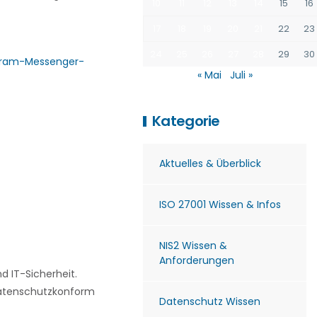
10
11
12
13
14
15
16
17
18
19
20
21
22
23
24
25
26
27
28
29
30
egram-Messenger-
« Mai
Juli »
Kategorie
Aktuelles & Überblick
ISO 27001 Wissen & Infos
NIS2 Wissen &
Anforderungen
 IT-Sicherheit.
 datenschutzkonform
Datenschutz Wissen