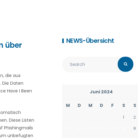
NEWS-Übersicht
n über
n, die aus
 Die Daten
ice Have I Been
Juni 2024
M
D
M
D
F
S
S
utomatisch
1
2
n. Diese Listen
uf Phishingmails
3
4
5
6
7
8
9
, um unbefugten