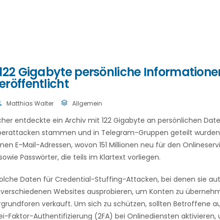
122 Gigabyte persönliche Informatione
röffentlicht
Matthias Walter
Allgemein
scher entdeckte ein Archiv mit 122 Gigabyte an persönlichen Date
erattacken stammen und in Telegram-Gruppen geteilt wurden.
onen E-Mail-Adressen, wovon 151 Millionen neu für den Onlineserv
sowie Passwörter, die teils im Klartext vorliegen.
solche Daten für Credential-Stuffing-Attacken, bei denen sie a
verschiedenen Websites ausprobieren, um Konten zu übernehme
rgrundforen verkauft. Um sich zu schützen, sollten Betroffene a
i-Faktor-Authentifizierung (2FA) bei Onlinediensten aktivieren