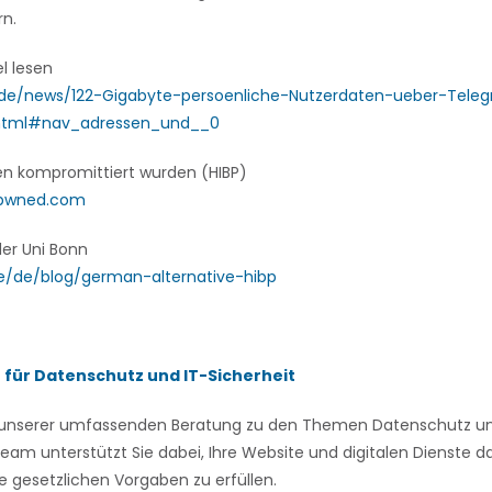
rn.
el lesen
e.de/news/122-Gigabyte-persoenliche-Nutzerdaten-ueber-Tel
.html#nav_adressen_und__0
en kompromittiert wurden (HIBP)
npwned.com
er Uni Bonn
de/de/blog/german-alternative-hibp
n für Datenschutz und IT-Sicherheit
on unserer umfassenden Beratung zu den Themen Datenschutz und
eam unterstützt Sie dabei, Ihre Website und digitalen Dienste
e gesetzlichen Vorgaben zu erfüllen.