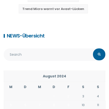
Trend Micro warnt vor Avast-Lücken
NEWS-Übersicht
August 2024
M
D
M
D
F
S
S
1
2
3
4
5
6
7
8
9
10
11