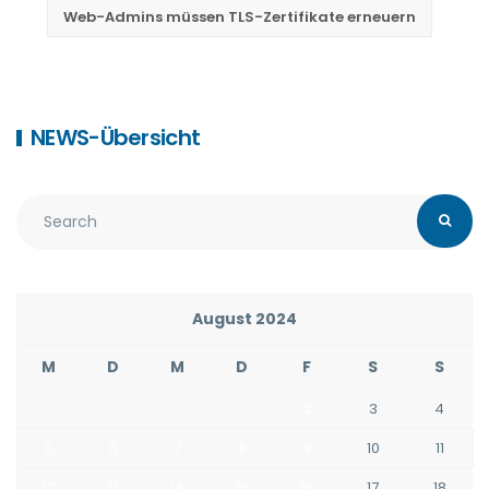
Web-Admins müssen TLS-Zertifikate erneuern
NEWS-Übersicht
August 2024
M
D
M
D
F
S
S
1
2
3
4
5
6
7
8
9
10
11
12
13
14
15
16
17
18