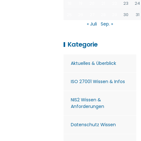
18
19
20
21
22
23
24
25
26
27
28
29
30
31
« Juli
Sep. »
Kategorie
Aktuelles & Überblick
ISO 27001 Wissen & Infos
NIS2 Wissen &
Anforderungen
Datenschutz Wissen