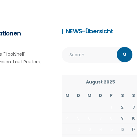
NEWS-Übersicht
sationen
 "ToolShell"
esen. Laut Reuters,
August 2025
M
D
M
D
F
S
S
1
2
3
4
5
6
7
8
9
10
11
12
13
14
15
16
17