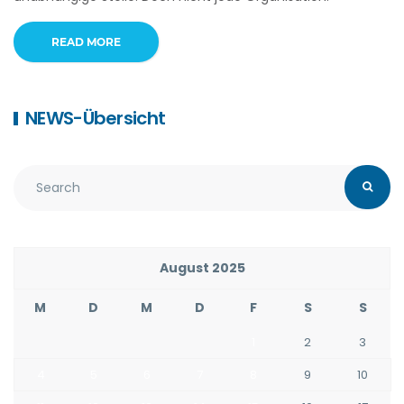
READ MORE
NEWS-Übersicht
August 2025
M
D
M
D
F
S
S
1
2
3
4
5
6
7
8
9
10