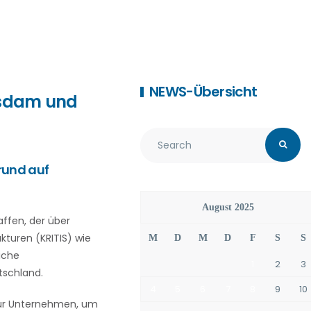
NEWS-Übersicht
otsdam und
rund auf
August 2025
affen, der über
kturen (KRITIS) wie
M
D
M
D
F
S
S
iche
1
2
3
tschland.
4
5
6
7
8
9
10
 für Unternehmen, um