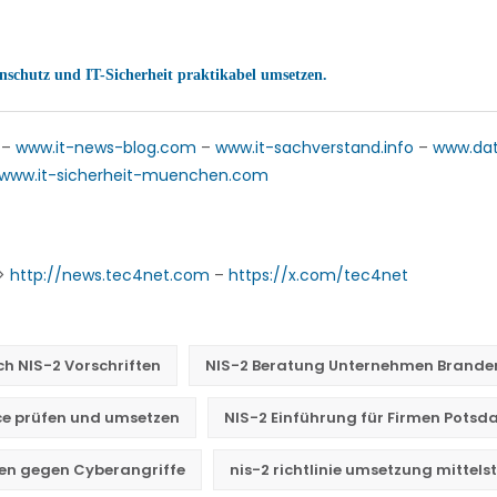
schutz und IT-Sicherheit praktikabel umsetzen.
–
www.it-news-blog.com
–
www.it-sachverstand.info
–
www.da
www.it-sicherheit-muenchen.com
->
http://news.tec4net.com
–
https://x.com/tec4net
ch NIS-2 Vorschriften
NIS-2 Beratung Unternehmen Brand
e prüfen und umsetzen
NIS-2 Einführung für Firmen Pots
n gegen Cyberangriffe
nis-2 richtlinie umsetzung mittel