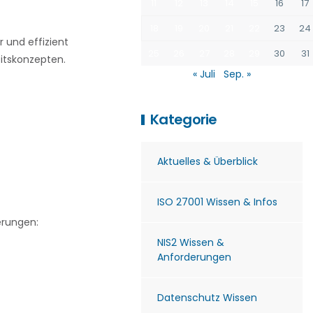
11
12
13
14
15
16
17
18
19
20
21
22
23
24
 und effizient
25
26
27
28
29
30
31
itskonzepten.
« Juli
Sep. »
Kategorie
Aktuelles & Überblick
ISO 27001 Wissen & Infos
erungen:
NIS2 Wissen &
Anforderungen
Datenschutz Wissen