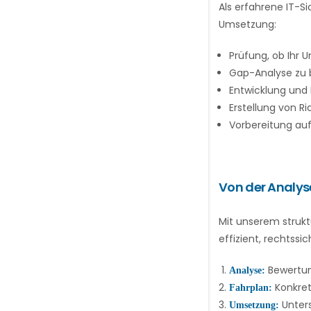
Als erfahrene IT-Si
Umsetzung:
Prüfung, ob Ihr 
Gap-Analyse zu
Entwicklung und
Erstellung von Ri
Vorbereitung au
Von der Analys
Mit unserem strukt
effizient, rechtssic
Bewertung
Analyse:
Konkre
Fahrplan:
Unters
Umsetzung: