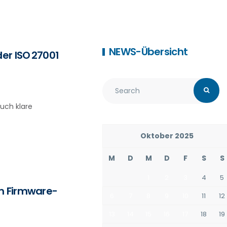
NEWS-Übersicht
er ISO 27001
auch klare
Oktober 2025
M
D
M
D
F
S
S
1
2
3
4
5
em Firmware-
6
7
8
9
10
11
12
13
14
15
16
17
18
19