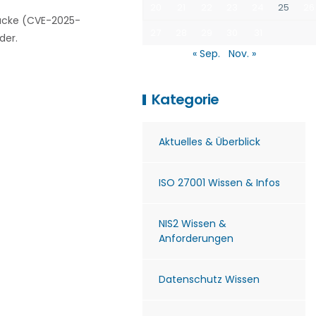
20
21
22
23
24
25
26
slücke (CVE-2025-
27
28
29
30
31
der.
« Sep.
Nov. »
Kategorie
Aktuelles & Überblick
ISO 27001 Wissen & Infos
NIS2 Wissen &
Anforderungen
Datenschutz Wissen