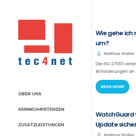
Wie gehe ich 
um?
Matthias Walter
Die ISO 27001 verla
Anforderungen an 
READ MORE
ÜBER UNS
KERNKOMPETENZEN
WatchGuard wa
Update siche
ZUSATZLEISTUNGEN
Matthias Walter