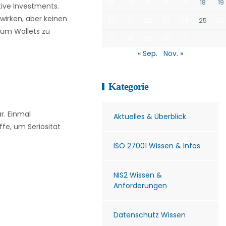
13
14
15
16
17
18
19
tive Investments.
wirken, aber keinen
20
21
22
23
24
25
26
 um Wallets zu
27
28
29
30
31
« Sep.
Nov. »
Kategorie
r. Einmal
Aktuelles & Überblick
fe, um Seriosität
ISO 27001 Wissen & Infos
NIS2 Wissen &
Anforderungen
Datenschutz Wissen