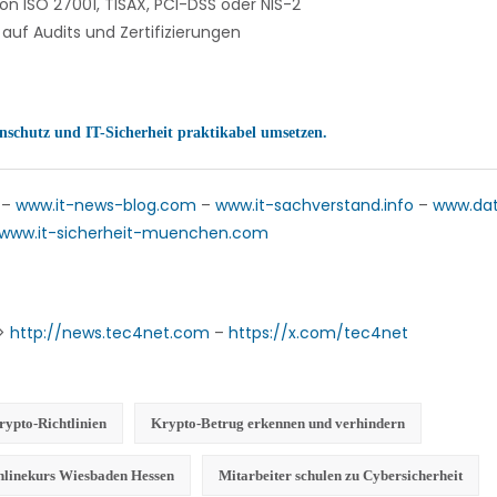
n ISO 27001, TISAX, PCI-DSS oder NIS-2
auf Audits und Zertifizierungen
schutz und IT-Sicherheit praktikabel umsetzen.
–
www.it-news-blog.com
–
www.it-sachverstand.info
–
www.da
www.it-sicherheit-muenchen.com
->
http://news.tec4net.com
–
https://x.com/tec4net
pto-Richtlinien
Krypto-Betrug erkennen und verhindern
nlinekurs Wiesbaden Hessen
Mitarbeiter schulen zu Cybersicherheit