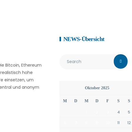
NEWS-Übersicht
ie Bitcoin, Ethereum
realistisch hohe
re einsetzen, um
ezentral und anonym
Oktober 2025
M
D
M
D
F
S
S
1
2
3
4
5
6
7
8
9
10
11
12