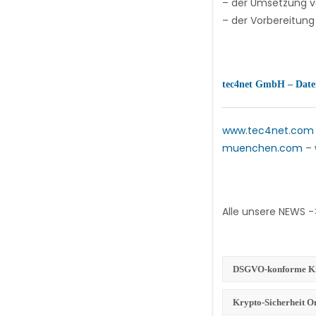
– der Umsetzung vo
– der Vorbereitung 
tec4net GmbH – Daten
www.tec4net.com
muenchen.com
–
Alle unsere NEWS 
DSGVO-konforme Kry
Krypto-Sicherheit O