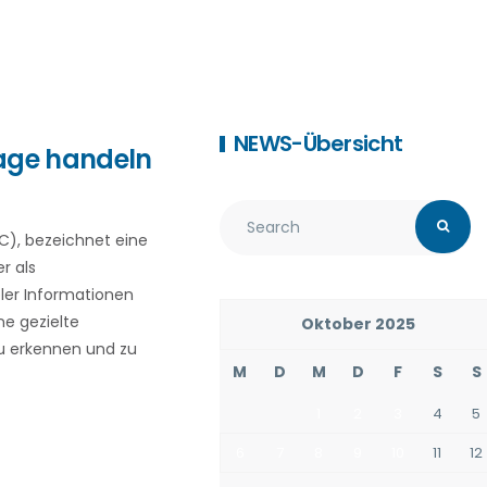
NEWS-Übersicht
age handeln
C), bezeichnet eine
r als
ler Informationen
ne gezielte
Oktober 2025
zu erkennen und zu
M
D
M
D
F
S
S
1
2
3
4
5
6
7
8
9
10
11
12