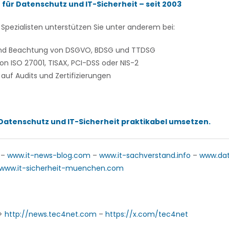
 für Datenschutz und IT-Sicherheit – seit 2003
Spezialisten unterstützen Sie unter anderem bei:
und Beachtung von DSGVO, BDSG und TTDSG
n ISO 27001, TISAX, PCI-DSS oder NIS-2
auf Audits und Zertifizierungen
atenschutz und IT-Sicherheit praktikabel umsetzen.
–
www.it-news-blog.com
–
www.it-sachverstand.info
–
www.da
www.it-sicherheit-muenchen.com
->
http://news.tec4net.com
–
https://x.com/tec4net