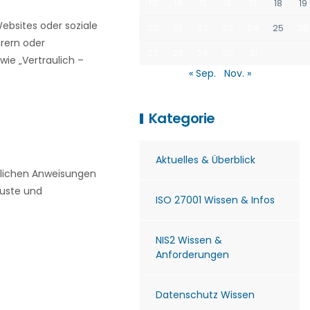
13
14
15
16
17
18
19
ebsites oder soziale
20
21
22
23
24
25
26
rern oder
27
28
29
30
31
ie „Vertraulich –
« Sep.
Nov. »
Kategorie
Aktuelles & Überblick
ntlichen Anweisungen
luste und
ISO 27001 Wissen & Infos
NIS2 Wissen &
Anforderungen
Datenschutz Wissen