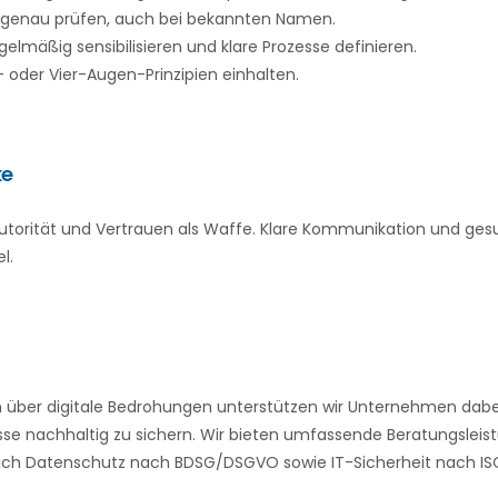
 genau prüfen, auch bei bekannten Namen.
gelmäßig sensibilisieren und klare Prozesse definieren.
- oder Vier-Augen-Prinzipien einhalten.
ke
torität und Vertrauen als Waffe. Klare Kommunikation und gesu
l.
über digitale Bedrohungen unterstützen wir Unternehmen dabei,
se nachhaltig zu sichern. Wir bieten umfassende Beratungsleis
eich Datenschutz nach BDSG/DSGVO sowie IT-Sicherheit nach ISO