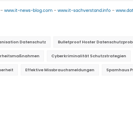
–
www.it-news-blog.com
–
www.it-sachverstand.info
–
www.da
nisation Datenschutz
Bulletproof Hoster Datenschutzpro
herheitsmaßnahmen
Cyberkriminalität Schutzstrategien
herheit
Effektive Missbrauchsmeldungen
Spamhaus Pr