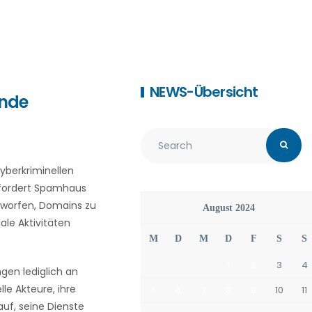
NEWS-Übersicht
lnde
cyberkriminellen
g fordert Spamhaus
geworfen, Domains zu
August 2024
ale Aktivitäten
M
D
M
D
F
S
S
1
2
3
4
gen lediglich an
lle Akteure, ihre
5
6
7
8
9
10
11
uf, seine Dienste