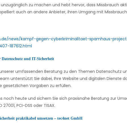
e unzugänglich zu machen und hebt hervor, dass Missbrauch akti
ppelliert auch an andere Anbieter, ihren Umgang mit Missbrauch
.de/news/kampf-gegen-cyberkriminalitaet-spamhaus-project-
2407-187612.html
r Datenschutz und IT-Sicherheit
on unserer umfassenden Beratung zu den Themen Datenschutz und
eam unterstützt Sie dabei, Ihre Website und digitalen Dienste
e gesetzlichen Vorgaben zu erfüllen.
ns noch heute und sichern Sie sich praxisnahe Beratung zur U
 27001, PCI-DSS oder TISAX.
icherheit praktikabel umsetzen – tec4net GmbH