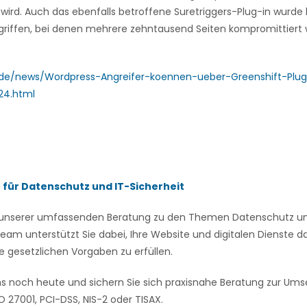
wird. Auch das ebenfalls betroffene Suretriggers-Plug-in wurde k
griffen, bei denen mehrere zehntausend Seiten kompromittiert
e.de/news/Wordpress-Angreifer-koennen-ueber-Greenshift-Plu
24.html
n für Datenschutz und IT-Sicherheit
on unserer umfassenden Beratung zu den Themen Datenschutz und
eam unterstützt Sie dabei, Ihre Website und digitalen Dienste
e gesetzlichen Vorgaben zu erfüllen.
ns noch heute und sichern Sie sich praxisnahe Beratung zur U
 27001, PCI-DSS, NIS-2 oder TISAX.