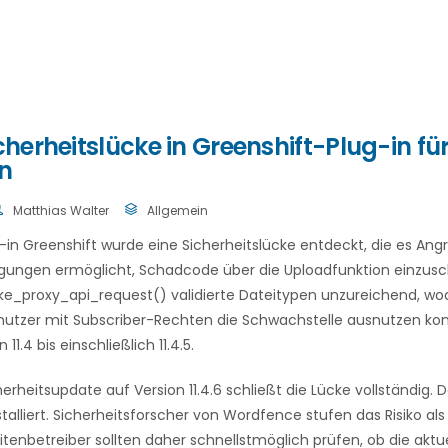
icherheitslücke in Greenshift-Plug-in f
n
Matthias Walter
Allgemein
in Greenshift wurde eine Sicherheitslücke entdeckt, die es Angr
ungen ermöglicht, Schadcode über die Uploadfunktion einzusch
e_proxy_api_request()
validierte Dateitypen unzureichend, w
enutzer mit Subscriber-Rechten die Schwachstelle ausnutzen ko
11.4 bis einschließlich 11.4.5.
herheitsupdate auf Version 11.4.6 schließt die Lücke vollständig. D
stalliert. Sicherheitsforscher von Wordfence stufen das Risiko al
tenbetreiber sollten daher schnellstmöglich prüfen, ob die aktu