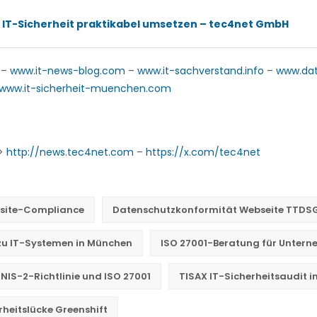
 IT-Sicherheit praktikabel umsetzen – tec4net GmbH
–
www.it-news-blog.com
–
www.it-sachverstand.info
–
www.da
www.it-sicherheit-muenchen.com
->
http://news.tec4net.com
–
https://x.com/tec4net
bsite-Compliance
Datenschutzkonformität Webseite TTDS
u IT-Systemen in München
ISO 27001-Beratung für Unter
 NIS-2-Richtlinie und ISO 27001
TISAX IT-Sicherheitsaudit 
heitslücke Greenshift