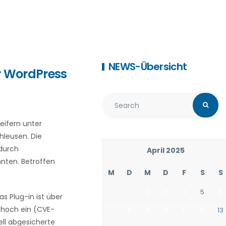
NEWS-Übersicht
ür WordPress
eifern unter
leusen. Die
odurch
April 2025
nnten. Betroffen
M
D
M
D
F
S
S
1
2
3
4
5
6
as Plug-in ist über
s hoch ein (CVE-
7
8
9
10
11
12
13
ell abgesicherte