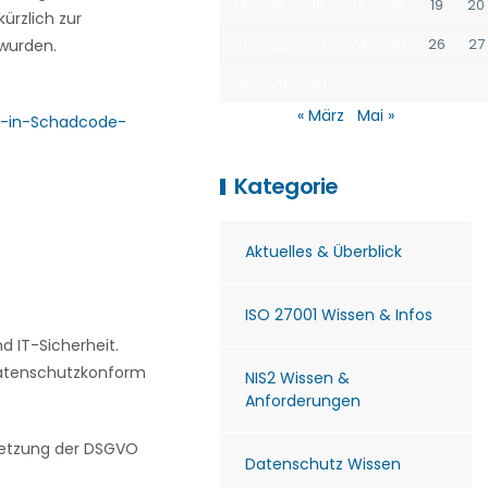
14
15
16
17
18
19
20
ürzlich zur
21
22
23
24
25
26
27
 wurden.
28
29
30
« März
Mai »
g-in-Schadcode-
Kategorie
Aktuelles & Überblick
ISO 27001 Wissen & Infos
 IT-Sicherheit.
 datenschutzkonform
NIS2 Wissen &
Anforderungen
msetzung der DSGVO
Datenschutz Wissen