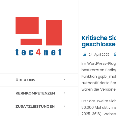
Kritische S
geschlosse
24. April 2025
Im WordPress-Plug-
bestimmten Beding
Funktion
gspb_mak
ÜBER UNS
authentifizierte B
waren die Versionen 
KERNKOMPETENZEN
Erst das zweite Sic
ZUSATZLEISTUNGEN
50.000 Mal aktiv in
2025-3616). Websei