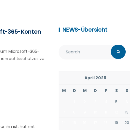
NEWS-Übersicht
oft-365-Konten
, um Microsoft-365-
chenrechtsschutzes zu
April 2025
M
D
M
D
F
S
S
1
2
3
4
5
6
7
8
9
10
11
12
13
14
15
16
17
18
19
20
r ihn ist, hat mit