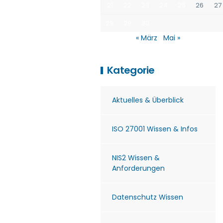
21
22
23
24
25
26
27
28
29
30
« März
Mai »
Kategorie
Aktuelles & Überblick
ISO 27001 Wissen & Infos
NIS2 Wissen &
Anforderungen
Datenschutz Wissen